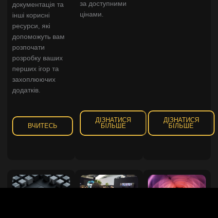
за доступними
документація та
цінами.
інші корисні
ресурси, які
допоможуть вам
розпочати
розробку ваших
перших ігор та
захоплюючих
додатків.
ДІЗНАТИСЯ
ДІЗНАТИСЯ
ВЧИТЕСЬ
БІЛЬШЕ
БІЛЬШЕ
Unity DevOps
Приєднуйтеся
Випуски Unity