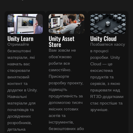
Unity Cloud
Unity Asset
Unity Learn
Store
Позбавтеся хаосу
Отримайте
Вам зовсім не
в процесі
безкоштовні
обов’язково
розробки. Unity
матеріали, які
робити все
Cloud — це
навчать вас
самостійно.
екосистема
створювати
Прискорте
продуктів та
винятковий
розробку проекту,
сервісів, з якою
контент та
підвищіть
працювати над
додатки в Unity.
продуктивність за
RT3D-додатками
Навчальні
допомогою тисяч
стає простіше та
матеріали для
якісних готових
зручніше.
початківців та
асетів та
досвідчених
інструментів,
розробників,
безкоштовних або
детальна