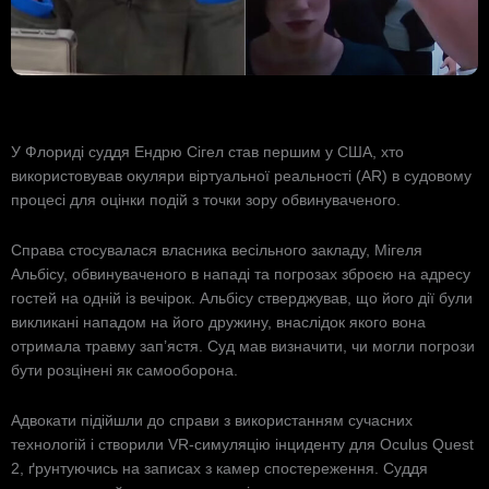
У Флориді суддя Ендрю Сігел став першим у США, хто
використовував окуляри віртуальної реальності (AR) в судовому
процесі для оцінки подій з точки зору обвинуваченого.
Справа стосувалася власника весільного закладу, Мігеля
Альбісу, обвинуваченого в нападі та погрозах зброєю на адресу
гостей на одній із вечірок. Альбісу стверджував, що його дії були
викликані нападом на його дружину, внаслідок якого вона
отримала травму зап’ястя. Суд мав визначити, чи могли погрози
бути розцінені як самооборона.
Адвокати підійшли до справи з використанням сучасних
технологій і створили VR-симуляцію інциденту для Oculus Quest
2, ґрунтуючись на записах з камер спостереження. Суддя