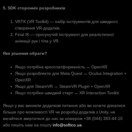
5. SDK сторонніх розробників
VRTK (VR Toolkit) — набір інструментів для швидкого
створення VR-додатків.
Final IK — просунутий інструмент для реалістичної
анімації рук і тіла у VR.
Яке рішення обрати?
Якщо потрібна кросплатформеність → OpenXR
Якщо розробляєте для Meta Quest → Oculus Integration +
OpenXR
Якщо для SteamVR → SteamVR Plugin + OpenXR
Якщо потрібен швидкий старт → XR Interaction Toolkit
Якщо у вас виникли додаткові питання або ви хочете дізнатися
більше про можливості VR чи розробці додатків з Unity, не
вагайтеся звертатися до нас за номером +38 (044) 383-44-10
або пишіть нам на пошту
info@softico.ua
.