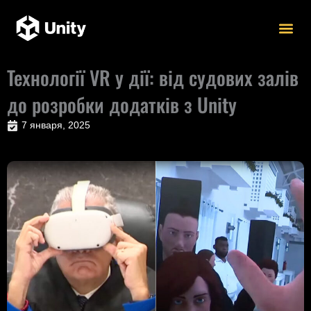
Перейти
к
содержимому
Блог Unity
Технології VR у дії: від судових залів
до розробки додатків з Unity
7 января, 2025