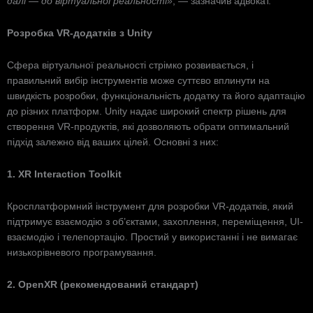
далі — до віртуальної реальності»
, — зазначив адвокат.
Розробка VR-додатків з Unity
Сфера віртуальної реальності стрімко розвивається, і
правильний вибір інструментів може суттєво вплинути на
швидкість розробки, функціональність додатку та його адаптацію
до різних платформ. Unity надає широкий спектр рішень для
створення VR-продуктів, які дозволяють обрати оптимальний
підхід залежно від ваших цілей. Основні з них:
1. XR Interaction Toolkit
Кросплатформний інструмент для розробки VR-додатків, який
підтримує взаємодію з об’єктами, захоплення, переміщення, UI-
взаємодію і телепортацію. Простий у використанні і не вимагає
низькорівневого програмування.
2. OpenXR (рекомендований стандарт)