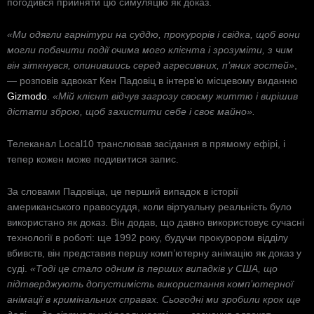
погодився прийняти цю симуляцію як доказ.
«Ми одягли гарнітури на суддю, прокурорів і свідка, щоб вони
могли побачити події очима мого клієнта і зрозуміти, з чим
він зіткнувся, опинившись серед агресивних, п’яних гостей»
,
— розповів адвокат Кен Падовіц в інтерв’ю місцевому виданню
Gizmodo
.
«Мій клієнт відчув загрозу своєму життю і вирішив
дістати зброю, щоб захистити себе і своє майно».
Телеканал Local10 транслював засідання в прямому ефірі, і
тепер кожен може подивитися запис.
За словами Падовіца, це перший випадок в історії
американського правосуддя, коли віртуальну реальність було
використано як доказ. Він додав, що давно використовує сучасні
технології в роботі: ще 1992 року, будучи прокурором відділу
вбивств, він представив першу комп’ютерну анімацію як доказ у
суді.
«Тоді це стало одним із перших випадків у США, що
підтверджують допустимість використання комп’ютерної
анімації в кримінальних справах. Сьогодні ми зробили крок ще